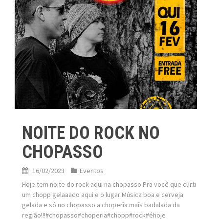
NOITE DO ROCK NO
CHOPASSO
16/02/2023
Eventos
Hoje tem noite do rock aqui na chopasso Pra você que curti
um chopp gelaaado aqui e o lugar Música boa e cerveja
gelada e só no chopasso a choperia mais badalada da
região!!!#chopasso#choperia#chopp#rock#éhoje