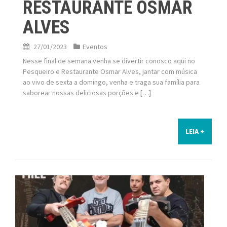
RESTAURANTE OSMAR
ALVES
27/01/2023
Eventos
Nesse final de semana venha se divertir conosco aqui no
Pesqueiro e Restaurante Osmar Alves, jantar com música
ao vivo de sexta a domingo, venha e traga sua família para
saborear nossas deliciosas porções e […]
LEIA +