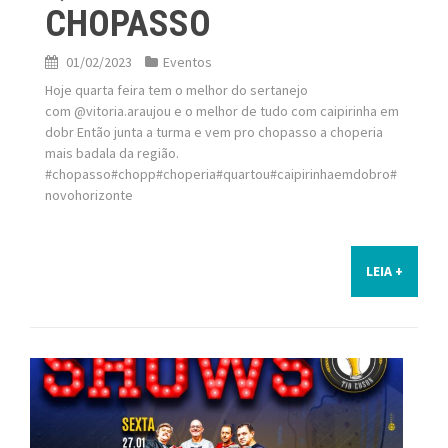
CHOPASSO
01/02/2023
Eventos
Hoje quarta feira tem o melhor do sertanejo
com @vitoria.araujou e o melhor de tudo com caipirinha em
dobr Então junta a turma e vem pro chopasso a choperia
mais badala da região.
#chopasso#chopp#choperia#quartou#caipirinhaemdobro#
novohorizonte
LEIA +