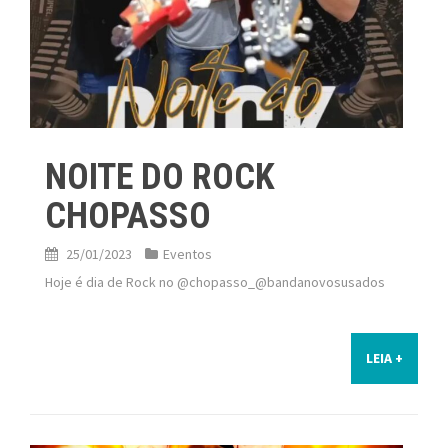
NOITE DO ROCK
CHOPASSO
25/01/2023
Eventos
Hoje é dia de Rock no @chopasso_@bandanovosusados
LEIA +