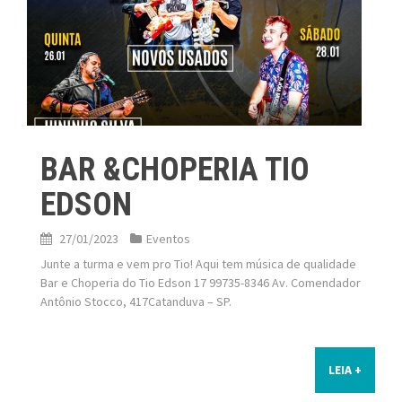
BAR &CHOPERIA TIO
EDSON
27/01/2023
Eventos
Junte a turma e vem pro Tio! Aqui tem música de qualidade
Bar e Choperia do Tio Edson 17 99735-8346 Av. Comendador
Antônio Stocco, 417Catanduva – SP.
LEIA +