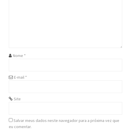
i
g
a
t
i
Nome
*
o
n
E-mail
*
Site
Salvar meus dados neste navegador para a próxima vez que
eu comentar.