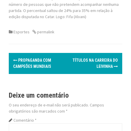
número de pessoas que não pretendem acompanhar nenhuma
partida. O percentual saltou de 24% para 35% em relação à
edição disputada no Catar. Logo: Fifa (Alvani)
Esportes
permalink
P
PROPAGANDA COM
TÍTULOS NA CARREIRA DO
o
CAMPEÕES MUNDIAIS
LEIVINHA
s
t
Deixe um comentário
n
O seu endereço de e-mail não será publicado.
Campos
obrigatórios são marcados com
*
a
Comentário
*
v