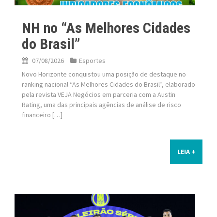
NH no “As Melhores Cidades
do Brasil”
07/08/2026
Esportes
Novo Horizonte conquistou uma posição de destaque no
ranking nacional “As Melhores Cidades do Brasil”, elaborado
pela revista VEJA Negócios em parceria com a Austin
Rating, uma das principais agências de análise de risco
financeiro […]
LEIA +