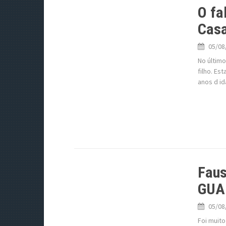
O fa
Cas
05/08
No último
filho. Es
anos d id
Fau
GUA
05/08
Foi muito