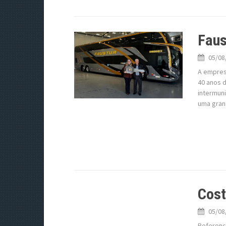
Faus
05/08
A empres
40 anos 
intermuni
uma gran
Cost
05/08
Referenci