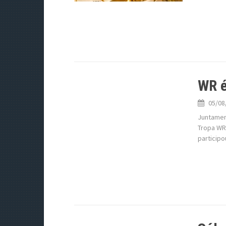
WR 
05/08
Juntament
Tropa WR 
particip