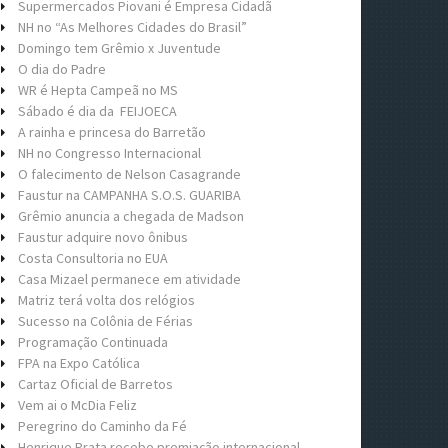
Supermercados Piovani é Empresa Cidadã
NH no “As Melhores Cidades do Brasil”
Domingo tem Grêmio x Juventude
O dia do Padre
WR é Hepta Campeã no MS
Sábado é dia da FEIJOECA
A rainha e princesa do Barretão
NH no Congresso Internacional
O falecimento de Nelson Casagrande
Faustur na CAMPANHA S.O.S. GUARIBA
Grêmio anuncia a chegada de Madson
Faustur adquire novo ônibus
Costa Consultoria no EUA
Casa Mizael permanece em atividade
Matriz terá volta dos relógios
Sucesso na Colônia de Férias
Programação Continuada
FPA na Expo Católica
Cartaz Oficial de Barretos
Vem ai o McDia Feliz
Peregrino do Caminho da Fé
Henrique Prata recebe premiação internacional