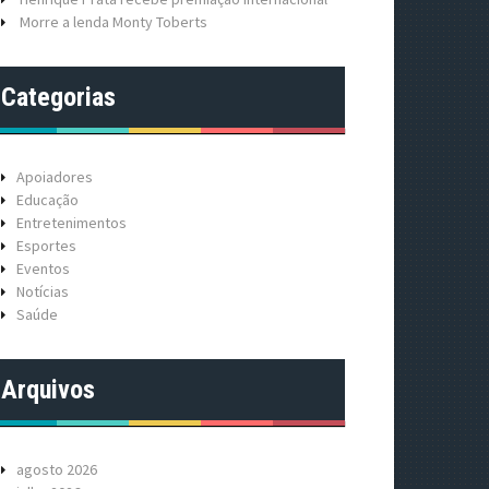
Morre a lenda Monty Toberts
Categorias
Apoiadores
Educação
Entretenimentos
Esportes
Eventos
Notícias
Saúde
Arquivos
agosto 2026