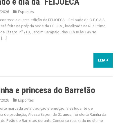
do é dia da FEIJOECA
/2026
Esportes
contece a quarta edição da FEIJOECA – Feijoada da O.E.C.A.A
será feita na própria sede da O.E.C.A., localizada na Rua Primo
de Lázaro, nº 710, Jardim Sampaio, das 11h30 às 14h.No
, […]
LEIA +
inha e princesa do Barretão
/2026
Esportes
oite marcada pela tradição e emoção, a estudante de
a de produção, Alessa Esper, de 21 anos, foi eleita Rainha da
a do Peão de Barretos durante Concurso realizado no último