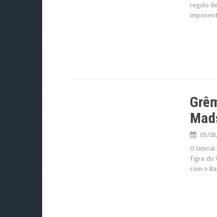
região de
imponente
Grêm
Mad
05/08
O lateral
Tigre do 
com o Bah