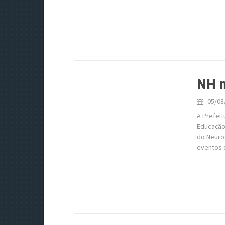
NH n
05/08
A Prefeit
Educação,
do Neuro
eventos 