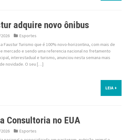
tur adquire novo ônibus
/2026
Esportes
a Faustur Turismo que é 100% novo-horizontina, com mais de
de mercado e sendo uma referencia nacional no fretamento
cipal, interestadual e turismo, anunciou nesta semana mais
de novidade. O seu […]
LEIA +
a Consultoria no EUA
/2026
Esportes
a nacional e especializada em pastagem, nutrição animal e