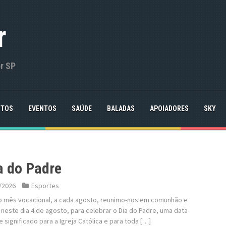
r
or SP
NTOS
EVENTOS
SAÚDE
BALADAS
APOIADORES
SKY
a do Padre
/2026
Esportes
o mês vocacional, a cada agosto, reunimo-nos em comunhão e
 neste dia 4 de agosto, para celebrar o Dia do Padre, uma data
 significado para a Igreja Católica e para toda […]