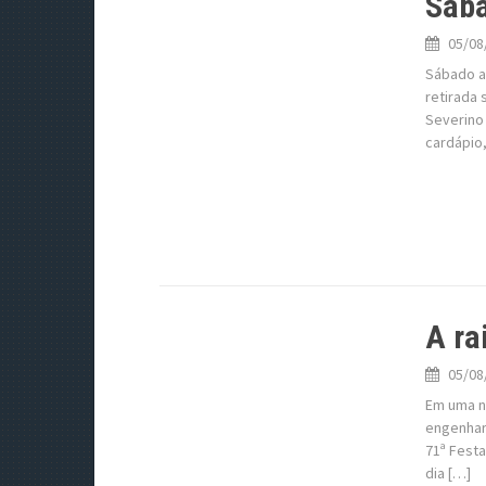
Sába
05/08
Sábado a
retirada 
Severino 
cardápio
A ra
05/08
Em uma n
engenhari
71ª Fest
dia […]