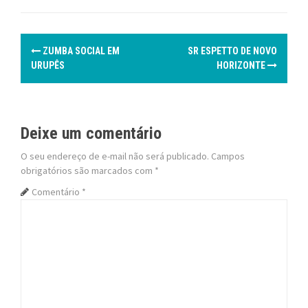
P
ZUMBA SOCIAL EM
SR ESPETTO DE NOVO
o
URUPÊS
HORIZONTE
s
t
Deixe um comentário
n
O seu endereço de e-mail não será publicado.
Campos
obrigatórios são marcados com
*
a
Comentário
*
v
i
g
a