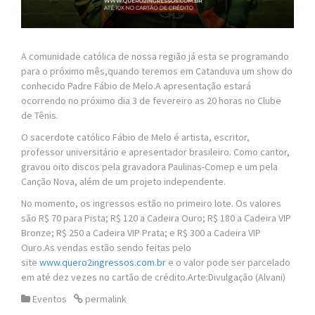
A comunidade católica de nossa região já esta se programando
para o próximo mês,quando teremos em Catanduva um show do
conhecido Padre Fábio de Melo.A apresentação estará
ocorrendo no próximo dia 3 de fevereiro as 20 horas no Clube
de Tênis.
O sacerdote católico Fábio de Melo é artista, escritor,
professor universitário e apresentador brasileiro. Como cantor,
gravou oito discos pela gravadora Paulinas-Comep e um pela
Canção Nova, além de um projeto independente.
No momento, os ingressos estão no primeiro lote. Os valores
são R$ 70 para Pista; R$ 120 a Cadeira Ouro; R$ 180 a Cadeira VIP
Bronze; R$ 250 a Cadeira VIP Prata; e R$ 300 a Cadeira VIP
Ouro.As vendas estão sendo feitas pelo
site
www.quero2ingressos.com.br
e o valor pode ser parcelado
em até dez vezes no cartão de crédito.Arte:Divulgação (Alvani)
Eventos
permalink