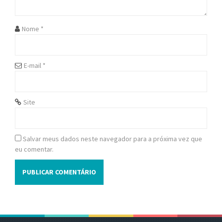
t
i
Nome
*
o
n
E-mail
*
Site
Salvar meus dados neste navegador para a próxima vez que
eu comentar.