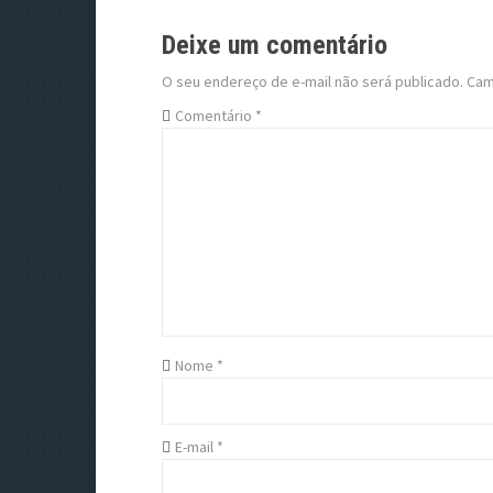
s
Deixe um comentário
t
O seu endereço de e-mail não será publicado.
Cam
n
Comentário
*
a
v
i
g
a
t
Nome
*
i
o
E-mail
*
n