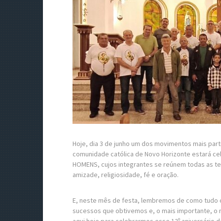
Hoje, dia 3 de junho um dos movimentos mais part
comunidade católica de Novo Horizonte estará c
HOMENS, cujos integrantes se reúnem todas as terç
amizade, religiosidade, fé e oração.
E, neste mês de festa, lembremos de como tudo 
sucessos que obtivemos e, o mais importante, o m