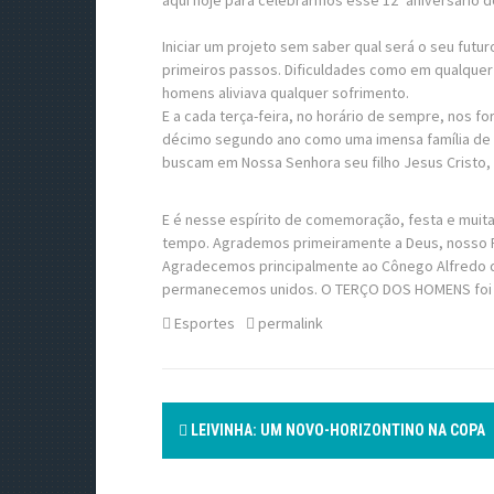
aqui hoje para celebrarmos esse 12º aniversário do 
Iniciar um projeto sem saber qual será o seu futu
primeiros passos. Dificuldades como em qualquer
homens aliviava qualquer sofrimento.
E a cada terça-feira, no horário de sempre, nos 
décimo segundo ano como uma imensa família de h
buscam em Nossa Senhora seu filho Jesus Cristo,
E é nesse espírito de comemoração, festa e muit
tempo. Agrademos primeiramente a Deus, nosso Pai
Agradecemos principalmente ao Cônego Alfredo qu
permanecemos unidos. O TERÇO DOS HOMENS foi cri
Esportes
permalink
P
LEIVINHA: UM NOVO-HORIZONTINO NA COPA
o