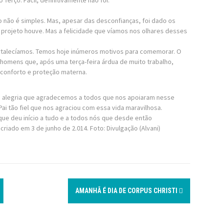
Terço. Fácil, definitivamente não foi.
ro não é simples. Mas, apesar das desconfianças, foi dado os
 projeto houve. Mas a felicidade que víamos nos olhares desses
fortalecíamos. Temos hoje inúmeros motivos para comemorar. O
omens que, após uma terça-feira árdua de muito trabalho,
 conforto e proteção materna.
a alegria que agradecemos a todos que nos apoiaram nesse
 tão fiel que nos agraciou com essa vida maravilhosa.
e deu início a tudo e a todos nós que desde então
ado em 3 de junho de 2.014. Foto: Divulgação (Alvani)
AMANHÃ É DIA DE CORPUS CHRISTI