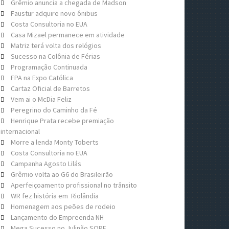
Grêmio anuncia a chegada de Madson
Faustur adquire novo ônibus
Costa Consultoria no EUA
Casa Mizael permanece em atividade
Matriz terá volta dos relógios
Sucesso na Colônia de Férias
Programação Continuada
FPA na Expo Católica
Cartaz Oficial de Barretos
Vem ai o McDia Feliz
Peregrino do Caminho da Fé
Henrique Prata recebe premiação
internacional
Morre a lenda Monty Toberts
Costa Consultoria no EUA
Campanha Agosto Lilás
Grêmio volta ao G6 do Brasileirão
Aperfeiçoamento profissional no trânsito
WR fez história em Riolândia
Homenagem aos peões de rodeio
Lançamento do Empreenda NH
Mega Sucesso no Julinão SORE