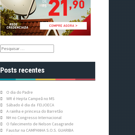
P
e
s
q
Posts recentes
u
i
s
a
O dia do Padre
r
WR é Hepta Campeã no MS
p
Sábado é dia da FEIJOECA
o
A rainha e princesa do Barretão
r
NH no Congresso Internacional
:
O falecimento de Nelson Casagrande
Faustur na CAMPANHA S.O.S. GUARIBA