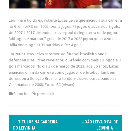
Leivinha é tio do ex. volante Lucas Leiva que iniciou a sua carreira
no Grêmio/RS em 2005, por lá jogou 77 jogos e assinalou 8 gols,
de 2007 á 2017 defendeu o Liverpool da Inglaterra onde jogou
346 jogos e marcou 7 gols, de 2017 a 2022 jogou pela Lazio da
Itália onde jogou 198 partidas e fez 4 gols.
Em 2002 Lucas Leiva retornou ao futebol brasileiro onde
defendeu o seu time revelador, o Grêmio com mais 18 jogos e 3
gols marcados. No dia 17 de março de 2023, aos 36 anos, Lucas
anunciou o fim da carreira como jogador de futebol. Também
defendeu a Seleção Brasileira tendo inclusive participando as
Olimpíadas de 2008. Foto: LFC (Alvani)
Esportes
permalink
P
TÍTULOS NA CARREIRA
JOÃO LEIVA O PAI DE
DO LEIVINHA
LEIVINHA