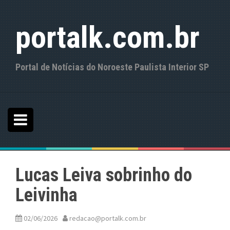
S
k
portalk.com.br
i
p
t
o
Portal de Notícias do Noroeste Paulista Interior SP
c
o
n
t
e
n
t
Lucas Leiva sobrinho do
Leivinha
02/06/2026
redacao@portalk.com.br