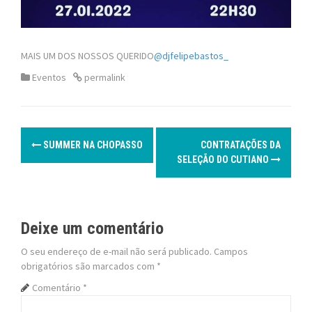
MAIS UM DOS NOSSOS QUERIDO
@djfelipebastos_
Eventos
permalink
P
SUMMER NA CHOPASSO
CONTRATAÇÕES DA
o
SELEÇÃO DO CUTIANO
s
t
Deixe um comentário
n
O seu endereço de e-mail não será publicado.
Campos
obrigatórios são marcados com
*
a
Comentário
*
v