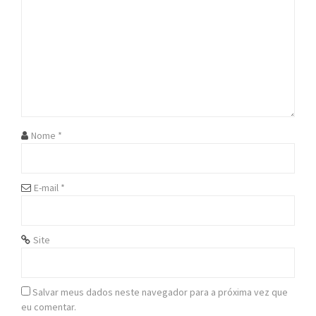
i
g
a
t
i
Nome
*
o
n
E-mail
*
Site
Salvar meus dados neste navegador para a próxima vez que
eu comentar.