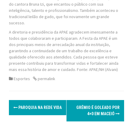
do cantora Bruna Izi, que encantou o público com sua
inteligência, talento e profissionalismo. Também aconteceu o
tradicional leilão de gado, que foi novamente um grande
sucesso.
A diretoria e presidência da APAE agradecem imensamente a
todos que colaboraram e participaram. A Festa da APAE é um
dos principais meios de arrecadação anual da instituição,
garantindo a continuidade de um trabalho de excelência e
qualidade oferecido aos atendidos. Cada pessoa que esteve
presente contribuiu para transformar vidas e fortalecer ainda
mais essa história de amor e cuidado. Fonte: APAE/NH (Alvani)
Esportes
permalink
P
PAROQUIA NA REDE VIDA
GRÊMIO É GOLEADO POR
o
4×0 EM MACEIÓ
s