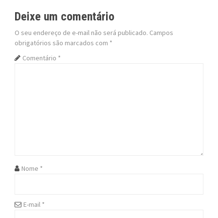
t
Deixe um comentário
n
O seu endereço de e-mail não será publicado.
Campos
obrigatórios são marcados com
*
a
Comentário
*
v
i
g
a
t
i
Nome
*
o
n
E-mail
*