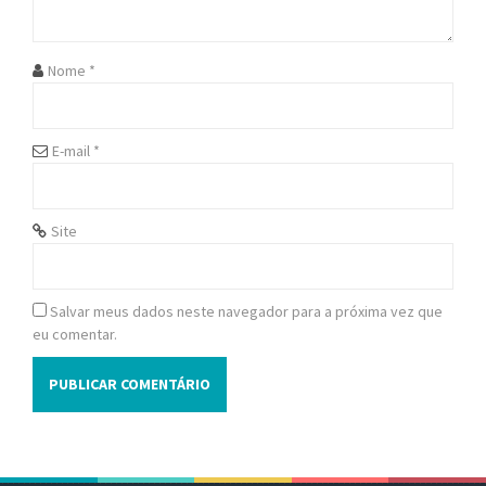
i
o
Nome
*
n
E-mail
*
Site
Salvar meus dados neste navegador para a próxima vez que
eu comentar.