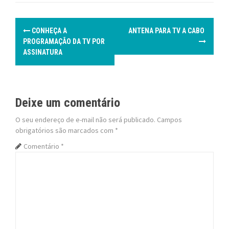
P
CONHEÇA A
ANTENA PARA TV A CABO
o
PROGRAMAÇÃO DA TV POR
ASSINATURA
s
t
Deixe um comentário
n
O seu endereço de e-mail não será publicado.
Campos
a
obrigatórios são marcados com
*
v
Comentário
*
i
g
a
t