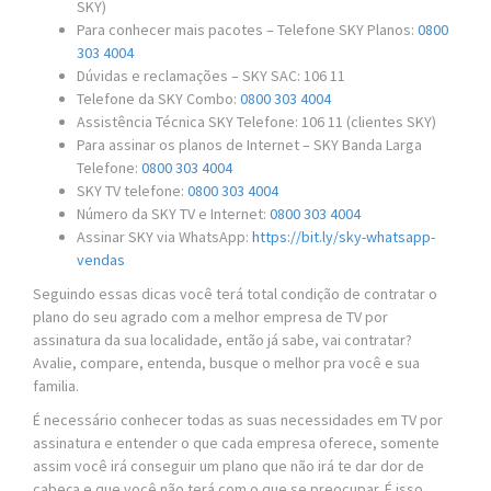
SKY)
Para conhecer mais pacotes – Telefone SKY Planos:
0800
303 4004
Dúvidas e reclamações – SKY SAC: 106 11
Telefone da SKY Combo:
0800 303 4004
Assistência Técnica SKY Telefone: 106 11 (clientes SKY)
Para assinar os planos de Internet – SKY Banda Larga
Telefone:
0800 303 4004
SKY TV telefone:
0800 303 4004
Número da SKY TV e Internet:
0800 303 4004
Assinar SKY via WhatsApp:
https://bit.ly/sky-whatsapp-
vendas
Seguindo essas dicas você terá total condição de contratar o
plano do seu agrado com a melhor empresa de TV por
assinatura da sua localidade, então já sabe, vai contratar?
Avalie, compare, entenda, busque o melhor pra você e sua
familia.
É necessário conhecer todas as suas necessidades em TV por
assinatura e entender o que cada empresa oferece, somente
assim você irá conseguir um plano que não irá te dar dor de
cabeça e que você não terá com o que se preocupar. É isso,