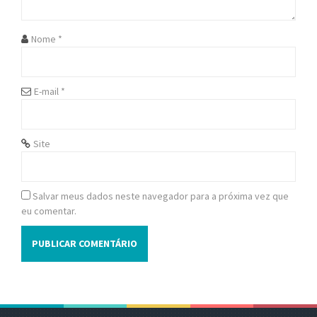
t
i
Nome
*
o
n
E-mail
*
Site
Salvar meus dados neste navegador para a próxima vez que
eu comentar.