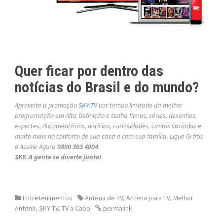
Quer ficar por dentro das
notícias do Brasil e do mundo?
Aproveite a promoção
SKY TV
por tempo limitado da melhor
programação em Alta Definição e tenha filmes, séries, desenhos,
esportes, documentários, notícias, curiosidades, canais variados e
muito mais no conforto de sua casa e com sua família. Ligue Grátis
e Assine Agora
0800 303 4004
.
SKY. A gente se diverte junto!
Entretenimentos
Antena de TV
,
Antena para TV
,
Melhor
Antena
,
SKY TV
,
TV a Cabo
permalink