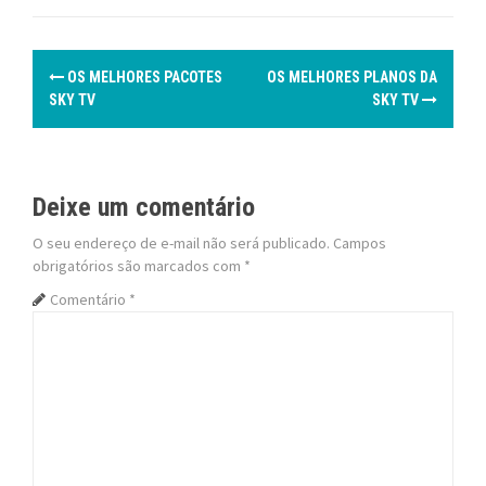
P
OS MELHORES PACOTES
OS MELHORES PLANOS DA
o
SKY TV
SKY TV
s
t
Deixe um comentário
n
O seu endereço de e-mail não será publicado.
Campos
obrigatórios são marcados com
*
a
Comentário
*
v
i
g
a