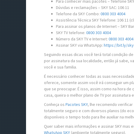
Para conhecer mais pacotes – Telefone SKY
Dúvidas e reclamações – SKY SAC: 106 11
Telefone da SKY Combo:
0800 303 4004
Assistência Técnica SKY Telefone: 106 11 (c
Para assinar os planos de Internet – SKY B
SKY TV telefone:
0800 303 4004
Número da SKY TV e Internet:
0800 303 4004
Assinar SKY via WhatsApp:
https://bit.ly/s
Seguindo essas dicas você terá total condição d
por assinatura da sua localidade, então já sabe, 
você e sua familia.
É necessário conhecer todas as suas necessidad
oferece, somente assim você irá conseguir um pla
que se preocupar. É isso, assim como na hora de q
casa, queira o melhor plano de TV por assinatura 
Conheça os
Pacotes SKY
, lhe recomendo verificar
totalmente seguro e com diversos planos (do eco
disponíveis o tempo todo para lhe auxiliar na melh
Quer saber mais informações e assinar SKY mas e
WhatsApp SKY
(ambiente totalmente seguro).