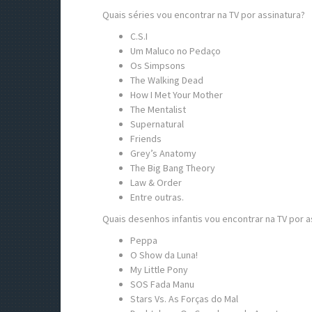
Quais séries vou encontrar na TV por assinatura?
C.S.I
Um Maluco no Pedaço
Os Simpsons
The Walking Dead
How I Met Your Mother
The Mentalist
Supernatural
Friends
Grey’s Anatomy
The Big Bang Theory
Law & Order
Entre outras.
Quais desenhos infantis vou encontrar na TV por a
Peppa
O Show da Luna!
My Little Pony
SOS Fada Manu
Stars Vs. As Forças do Mal