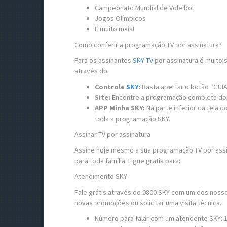
Campeonato Mundial de Voleibol
Jogos Olímpicos
E muito mais!
Como conferir a programação TV por assinatura?
Para os assinantes
SKY TV
por assinatura é muito
através do:
Controle
SKY
:
Basta apertar o botão “GUIA
Site:
Encontre a programação completa dos
APP Minha SKY:
Na parte inferior da tela
toda a programação SKY.
Assinar TV por assinatura
Assine hoje mesmo a sua programação TV por assi
para toda família. Ligue grátis para:
Atendimento SKY
Fale grátis através do 0800 SKY com um dos noss
novas promoções ou solicitar uma visita técnica.
Número para falar com um atendente SKY: 10