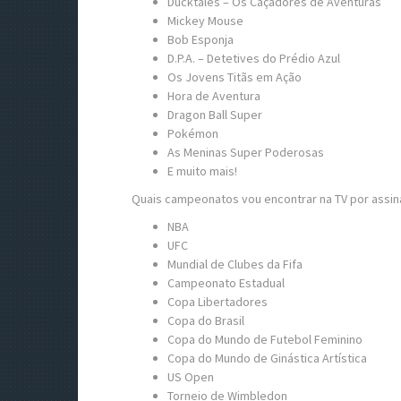
Ducktales – Os Caçadores de Aventuras
Mickey Mouse
Bob Esponja
D.P.A. – Detetives do Prédio Azul
Os Jovens Titãs em Ação
Hora de Aventura
Dragon Ball Super
Pokémon
As Meninas Super Poderosas
E muito mais!
Quais campeonatos vou encontrar na TV por assin
NBA
UFC
Mundial de Clubes da Fifa
Campeonato Estadual
Copa Libertadores
Copa do Brasil
Copa do Mundo de Futebol Feminino
Copa do Mundo de Ginástica Artística
US Open
Torneio de Wimbledon