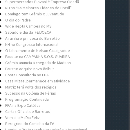
Supermercados Piovani é Empresa Cidadã
NH no “As Melhores Cidades do Brasil”
Domingo tem Grêmio x Juventude
O dia do Padre
WR é Hepta Campeã no MS
Sábado é dia da FEIJOECA
A rainha e princesa do Barretão
NH no Congresso Internacional
O falecimento de Nelson Casagrande
Faustur na CAMPANHA S.O.S. GUARIBA
Grêmio anuncia a chegada de Madson
Faustur adquire novo ônibus
Costa Consultoria no EUA
Casa Mizael permanece em atividade
Matriz terá volta dos relógios
Sucesso na Colônia de Férias
Programação Continuada
FPA na Expo Católica
Cartaz Oficial de Barretos
Vem ai o McDia Feliz
Peregrino do Caminho da Fé
Henrique Prata recebe premiação internacional