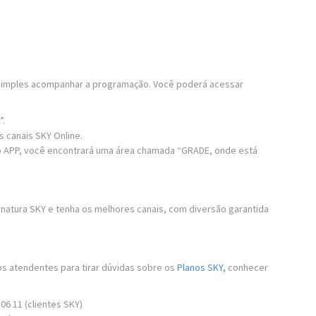
 simples acompanhar a programação. Você poderá acessar
”.
 canais SKY Online.
 do APP, você encontrará uma área chamada “GRADE, onde está
natura SKY e tenha os melhores canais, com diversão garantida
os atendentes para tirar dúvidas sobre os
Planos SKY,
conhecer
6 11 (clientes SKY)