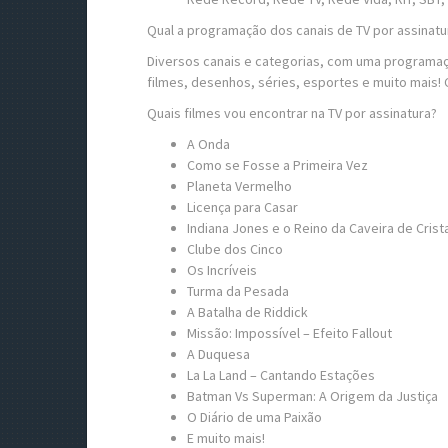
Qual a programação dos canais de TV por assinatu
Diversos canais e categorias, com uma programaç
filmes, desenhos, séries, esportes e muito mais! C
Quais filmes vou encontrar na TV por assinatura?
A Onda
Como se Fosse a Primeira Vez
Planeta Vermelho
Licença para Casar
Indiana Jones e o Reino da Caveira de Crist
Clube dos Cinco
Os Incríveis
Turma da Pesada
A Batalha de Riddick
Missão: Impossível – Efeito Fallout
A Duquesa
La La Land – Cantando Estações
Batman Vs Superman: A Origem da Justiça
O Diário de uma Paixão
E muito mais!