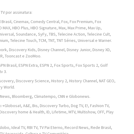
TV por assinatura:
 Brasil, Cinemax, Comedy Central, Fox, Fox Premium, Fox
O MAX, HBO Plus, HBO Signature, Max, Max Prime, Max Up,
iversal, Soundance, SyFy, TBS, Telecine Action, Telecine Cult,
mium, Telecine Touch, TCM, TNT, TNT Séries, Universal e Warner.
k, Discovery Kids, Disney Channel, Disney Junior, Disney XD,
 JR, Tooncast e ZooMoo.
N Brasil, ESPN Extra, ESPN 2, Fox Sports, Fox Sports 2, Golf
v 3.
Discovery, Discovery Science, History 2, History Channel, NAT GEO,
ry World.
 News, Bloomberg, Climatempo, CNN e Globonews.
:
+Globosat, A&E, Bis, Discovery Turbo, Dog TV, E!, Fashion TV,
 Discovery home & Health, ID, Lifetime, MTV, Multishow, OFF, Play
obo, Ideal TV, RBI TV, TV Pai Eterno, Record News, Rede Brasil,
TV Aparecida, Cultura e TV Comunitária.