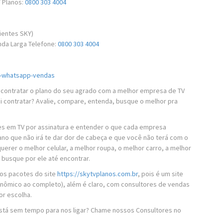
 Planos:
0800 303 4004
lientes SKY)
anda Larga Telefone:
0800 303 4004
ky-whatsapp-vendas
e contratar o plano do seu agrado com a melhor empresa de TV
vai contratar? Avalie, compare, entenda, busque o melhor pra
es em TV por assinatura e entender o que cada empresa
no que não irá te dar dor de cabeça e que você não terá com o
uerer o melhor celular, a melhor roupa, o melhor carro, a melhor
e busque por ele até encontrar.
 os pacotes do site
https://skytvplanos.com.br
, pois é um site
nômico ao completo), além é claro, com consultores de vendas
or escolha.
stá sem tempo para nos ligar? Chame nossos Consultores no