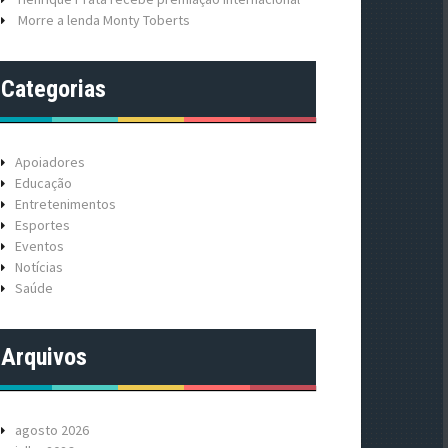
Morre a lenda Monty Toberts
Categorias
Apoiadores
Educação
Entretenimentos
Esportes
Eventos
Notícias
Saúde
Arquivos
agosto 2026