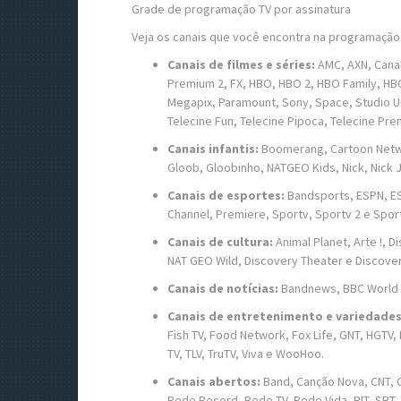
Grade de programação TV por assinatura
Veja os canais que você encontra na programação 
Canais de filmes e séries:
AMC, AXN, Canal
Premium 2, FX, HBO, HBO 2, HBO Family, HB
Megapix, Paramount, Sony, Space, Studio Un
Telecine Fun, Telecine Pipoca, Telecine Pre
Canais infantis:
Boomerang, Cartoon Networ
Gloob, Gloobinho, NATGEO Kids, Nick, Nick
Canais de esportes:
Bandsports, ESPN, ESP
Channel, Premiere, Sportv, Sportv 2 e Sport
Canais de cultura:
Animal Planet, Arte !, 
NAT GEO Wild, Discovery Theater e Discove
Canais de notícias:
Bandnews, BBC World
Canais de entretenimento e variedades
Fish TV, Food Network, Fox Life, GNT, HGTV,
TV, TLV, TruTV, Viva e WooHoo.
Canais abertos:
Band, Canção Nova, CNT, Gl
Rede Record, Rede TV, Rede Vida, RIT, SBT, 