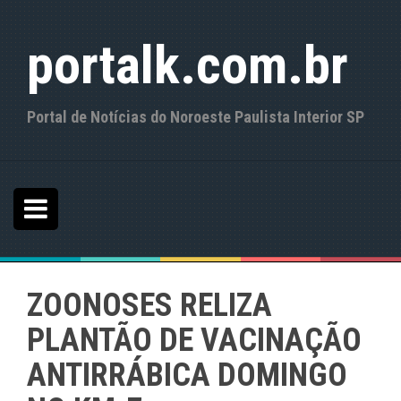
S
k
portalk.com.br
i
p
t
o
Portal de Notícias do Noroeste Paulista Interior SP
c
o
n
t
e
n
t
ZOONOSES RELIZA
PLANTÃO DE VACINAÇÃO
ANTIRRÁBICA DOMINGO