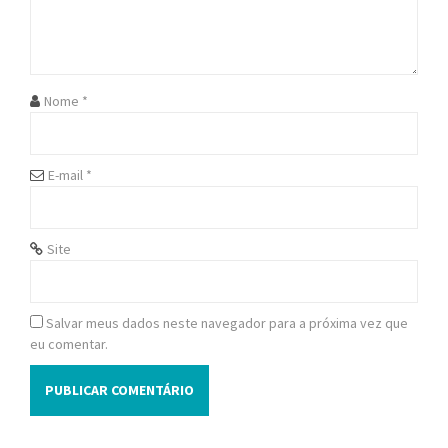
i
o
n
Nome
*
E-mail
*
Site
Salvar meus dados neste navegador para a próxima vez que
eu comentar.