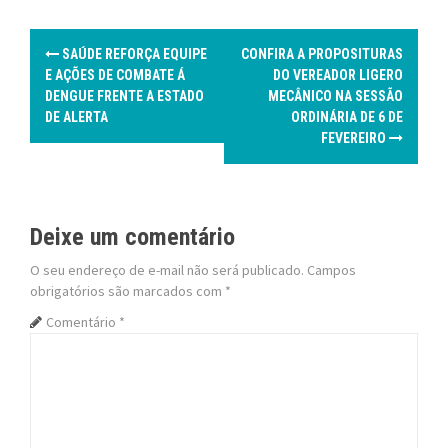
P
SAÚDE REFORÇA EQUIPE
CONFIRA A PROPOSITURAS
o
E AÇÕES DE COMBATE Á
DO VEREADOR LIGERO
DENGUE FRENTE A ESTADO
MECÂNICO NA SESSÃO
s
DE ALERTA
ORDINÁRIA DE 6 DE
FEVEREIRO
t
n
a
Deixe um comentário
v
O seu endereço de e-mail não será publicado.
Campos
obrigatórios são marcados com
*
i
Comentário
*
g
a
t