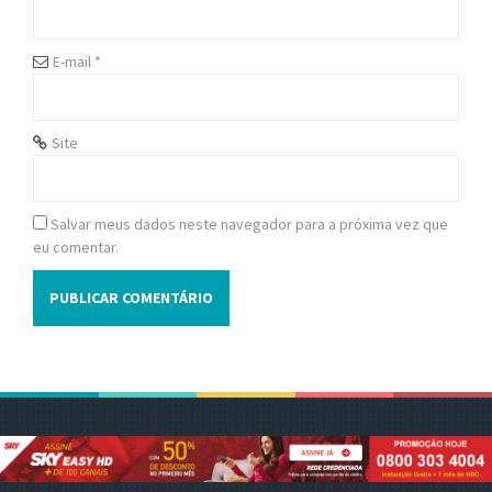
o
n
E-mail
*
Site
Salvar meus dados neste navegador para a próxima vez que
eu comentar.