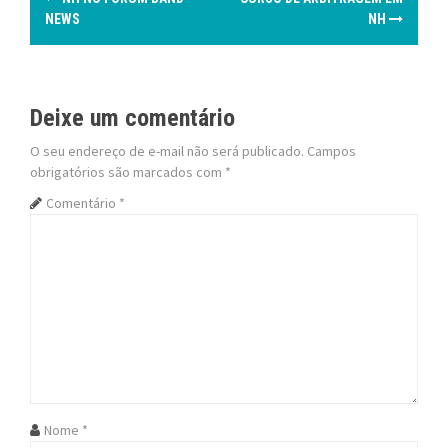
o
NEWS
NH
s
t
Deixe um comentário
n
O seu endereço de e-mail não será publicado.
Campos
obrigatórios são marcados com
*
a
Comentário
*
v
i
g
a
t
i
Nome
*