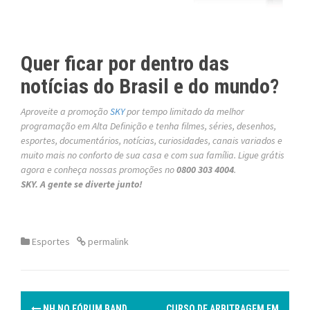
Quer ficar por dentro das
notícias do Brasil e do mundo?
Aproveite a promoção
SKY
por tempo limitado da melhor
programação em Alta Definição e tenha filmes, séries, desenhos,
esportes, documentários, notícias, curiosidades, canais variados e
muito mais no conforto de sua casa e com sua família. Ligue grátis
agora e conheça nossas promoções no
0800 303 4004
.
SKY. A gente se diverte junto!
Esportes
permalink
P
NH NO FÓRUM BAND
CURSO DE ARBITRAGEM EM