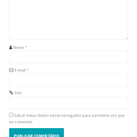
g
a
t
i
o
Nome
*
n
E-mail
*
Site
Salvar meus dados neste navegador para a próxima vez que
eu comentar.