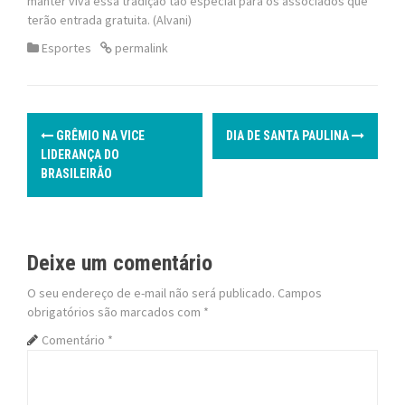
manter viva essa tradição tão especial para os associados que
terão entrada gratuita. (Alvani)
Esportes
permalink
P
GRÊMIO NA VICE
DIA DE SANTA PAULINA
o
LIDERANÇA DO
BRASILEIRÃO
s
t
Deixe um comentário
n
O seu endereço de e-mail não será publicado.
Campos
a
obrigatórios são marcados com
*
v
Comentário
*
i