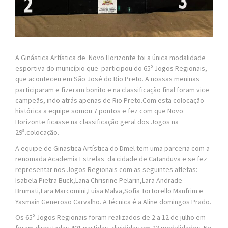
A Ginástica Artística de Novo Horizonte foi a única modalidade
esportiva do município que participou do 65º Jogos Regionais,
que aconteceu em São José do Rio Preto. A nossas meninas
participaram e fizeram bonito e na classificação final foram vice
campeãs, indo atrás apenas de Rio Preto.Com esta colocação
histórica a equipe somou 7 pontos e fez com que Novo
Horizonte ficasse na classificação geral dos Jogos na
29ª.colocação.
A equipe de Ginastica Artística do Dmel tem uma parceria com a
renomada Academia Estrelas da cidade de Catanduva e se fez
representar nos Jogos Regionais com as seguintes atletas:
Isabela Pietra Buck,Lana Chrisrine Pelarin,Lara Andrade
Brumati,Lara Marcomini,Luisa Malva,Sofia Tortorello Manfrim e
Yasmain Generoso Carvalho. A técnica é a Aline domingos Prado.
Os 65º Jogos Regionais foram realizados de 2 a 12 de julho em
foram disputadas 401 partidas, divididas em 23 modalidades. No