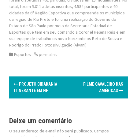
total, foram 5.011 atletas inscritos, 4.584 participantes e 40
cidades da 6ª Região Esportiva que compreende os municípios
da região de Rio Preto e foi uma realização do Governo do
Estado de São Paulo por meio da Secretaria Estadual de
Esportes que tem em seu comando a Coronel Helena Reis e em
sua equipe de trabalho os novo-horizontinos Beto de Souza e
Rodrigo do Prado.Foto: Divulgação (Alvani)
Esportes
permalink
P
PROJETO CIDADANIA
FILME CAVALEIRO DAS
o
ITINERANTE EM NH
AMÉRICAS
s
t
Deixe um comentário
n
O seu endereço de e-mail não será publicado.
Campos