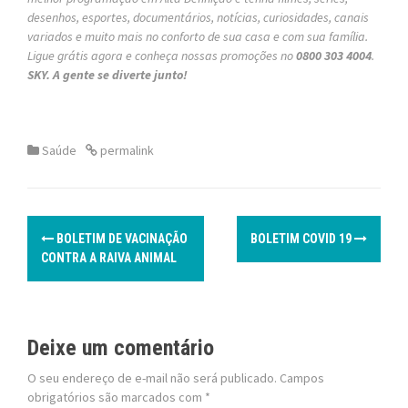
desenhos, esportes, documentários, notícias, curiosidades, canais
variados e muito mais no conforto de sua casa e com sua família.
Ligue grátis agora e conheça nossas promoções no
0800 303 4004
.
SKY. A gente se diverte junto!
Saúde
permalink
P
BOLETIM DE VACINAÇÃO
BOLETIM COVID 19
o
CONTRA A RAIVA ANIMAL
s
t
Deixe um comentário
n
O seu endereço de e-mail não será publicado.
Campos
obrigatórios são marcados com
*