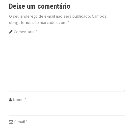
t
Deixe um comentário
n
O seu endereço de e-mail não será publicado.
Campos
obrigatórios são marcados com
*
a
Comentário
*
v
i
g
a
t
i
Nome
*
o
n
E-mail
*