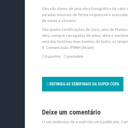
Eles são donos de uma obra fonográfica de valor 
paradas musicais de forma sequencial e avassala
de views e streams.
São quatro Certificações de Ouro, uma de Platina
eles, sempre carregadas de amor, alma e sentim
uma das histórias mais bonitas de todos os tempo
D. Comunicação /PMNH (Alvani)
Esportes
permalink
P
DEFINIDA AS SEMIFINAIS DA SUPER COPA
o
s
Deixe um comentário
t
O seu endereço de e-mail não será publicado.
Cam
n