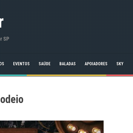
r
or SP
OS
EVENTOS
SAÚDE
BALADAS
APOIADORES
SKY
odeio