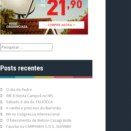
P
e
s
q
Posts recentes
u
i
s
a
O dia do Padre
r
WR é Hepta Campeã no MS
p
Sábado é dia da FEIJOECA
o
A rainha e princesa do Barretão
r
NH no Congresso Internacional
:
O falecimento de Nelson Casagrande
Faustur na CAMPANHA S.O.S. GUARIBA