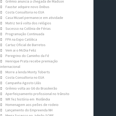
Grêmio anuncia a chegada de Madson
Faustur adquire novo ônibus
Costa Consultoria no EUA
Casa Mizael permanece em atividade
Matriz terá volta dos relógios
Sucesso na Colônia de Férias
Programação Continuada
FPA na Expo Católica
Cartaz Oficial de Barretos
Vem ai o McDia Feliz
Peregrino do Caminho da Fé
Henrique Prata recebe premiação
internacional
Morre a lenda Monty Toberts
Costa Consultoria no EUA
Campanha Agosto Lilás
Grêmio volta ao G6 do Brasileirão
Aperfeiçoamento profissional no trânsito
WR fez história em Riolândia
Homenagem aos peões de rodeio
Lançamento do Empreenda NH
Mega Sucesso no Julinão SORE