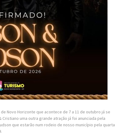
 de Novo Horizonte que acontece de 7 a 11 de outubro já se
 Cristiano uma outra grande atração já foi anunciada pela
Hudson que estarão num rodeio de nosso município pela quarta
.