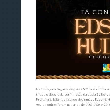
E a contagem regressiva para a 57ª.Festa do Peão
iniciou e depois da confirmação da dupla Zé Neto &
Prefeitura. Estamos falando dos irmãos Edson & 
vez as outras foram nos anos de 2003,2005 e 2009