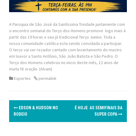
A Paroquia de São José da Santíssima Trindade juntamente com
o encontro semanal do Terço dos Homens promove logo mais á
partir das 19 horas o seu já tradicional Terço Junino. Toda a
nossa comunidade católica esta sendo convidada a participar.
O terço vai ser rezador cantado com levantamento do mastro
em louvor a Santo Antônio, São João Batista e São Pedro. O
Terço dos Homens celebrou no inicio deste mês, 12 anos de
muita fé oração. (Alvani)
Esportes
permalink
P
EDSON & HUDSON NO
É HOJE AS SEMIFINAIS DA
o
RODEIO
SUPER COPA
s