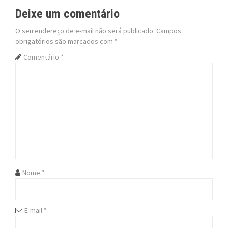
t
Deixe um comentário
n
O seu endereço de e-mail não será publicado.
Campos
obrigatórios são marcados com
*
a
Comentário
*
v
i
g
a
t
i
Nome
*
o
n
E-mail
*