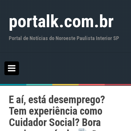
S
k
portalk.com.br
i
p
t
o
Portal de Notícias do Noroeste Paulista Interior SP
c
o
n
t
e
n
t
E aí, está desemprego?
Tem experiência como
Cuidador Social? Bora