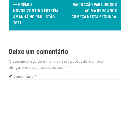
P
GRÊMIO
VACINAÇÃO PARA IDOSOS
o
NOVORIZONTINO ESTRÉIA
ACIMA DE 80 ANOS
AMANHÃ NO PAULISTÃO
COMEÇA NESTA SEGUNDA
s
2021
t
n
Deixe um comentário
a
O seu endereço de e-mail não será publicado.
Campos
v
obrigatórios são marcados com
*
Comentário
*
i
g
a
t
i