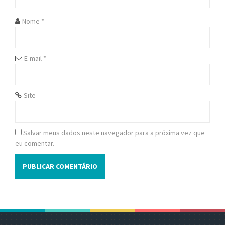
o
Nome
*
n
E-mail
*
Site
Salvar meus dados neste navegador para a próxima vez que
eu comentar.