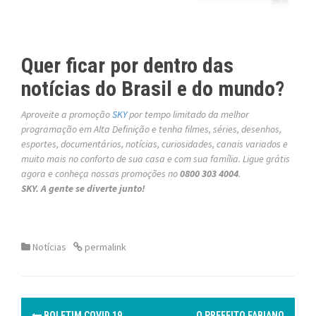
Quer ficar por dentro das
notícias do Brasil e do mundo?
Aproveite a promoção
SKY
por tempo limitado da melhor
programação em Alta Definição e tenha filmes, séries, desenhos,
esportes, documentários, notícias, curiosidades, canais variados e
muito mais no conforto de sua casa e com sua família. Ligue grátis
agora e conheça nossas promoções no
0800 303 4004
.
SKY. A gente se diverte junto!
Notícias
permalink
P
BOLETIM COVID 19
O PREFEITO FABIANO