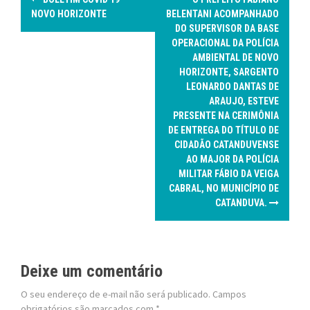
o
NOVO HORIZONTE
BELENTANI ACOMPANHADO
DO SUPERVISOR DA BASE
s
OPERACIONAL DA POLÍCIA
AMBIENTAL DE NOVO
t
HORIZONTE, SARGENTO
LEONARDO DANTAS DE
n
ARAUJO, ESTEVE
PRESENTE NA CERIMÔNIA
a
DE ENTREGA DO TÍTULO DE
CIDADÃO CATANDUVENSE
v
AO MAJOR DA POLÍCIA
MILITAR FÁBIO DA VEIGA
i
CABRAL, NO MUNICÍPIO DE
g
CATANDUVA.
a
t
Deixe um comentário
i
O seu endereço de e-mail não será publicado.
Campos
obrigatórios são marcados com
*