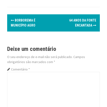
P
BORBOREMA É
64 ANOS DA FONTE
o
MUNICÍPIO AGRO
ENCANTADA
s
t
Deixe um comentário
n
O seu endereço de e-mail não será publicado.
Campos
obrigatórios são marcados com
*
a
Comentário
*
v
i
g
a