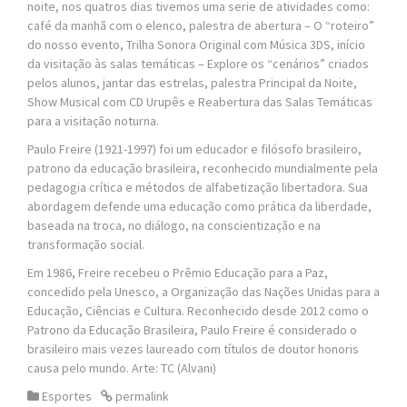
noite, nos quatros dias tivemos uma serie de atividades como:
café da manhã com o elenco, palestra de abertura – O “roteiro”
do nosso evento, Trilha Sonora Original com Música 3DS, início
da visitação às salas temáticas – Explore os “cenários” criados
pelos alunos, jantar das estrelas, palestra Principal da Noite,
Show Musical com CD Urupês e Reabertura das Salas Temáticas
para a visitação noturna.
Paulo Freire (1921-1997) foi um educador e filósofo brasileiro,
patrono da educação brasileira, reconhecido mundialmente pela
pedagogia crítica e métodos de alfabetização libertadora. Sua
abordagem defende uma educação como prática da liberdade,
baseada na troca, no diálogo, na conscientização e na
transformação social.
Em 1986, Freire recebeu o Prêmio Educação para a Paz,
concedido pela Unesco, a Organização das Nações Unidas para a
Educação, Ciências e Cultura. Reconhecido desde 2012 como o
Patrono da Educação Brasileira, Paulo Freire é considerado o
brasileiro mais vezes laureado com títulos de doutor honoris
causa pelo mundo. Arte: TC (Alvani)
Esportes
permalink