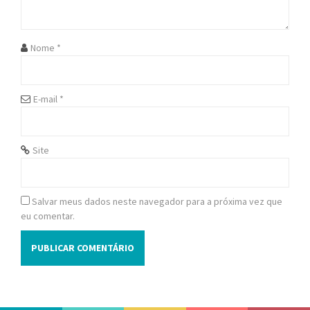
t
i
Nome
*
o
n
E-mail
*
Site
Salvar meus dados neste navegador para a próxima vez que
eu comentar.