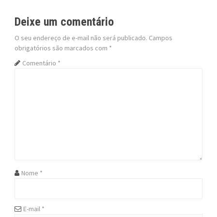
t
Deixe um comentário
n
O seu endereço de e-mail não será publicado.
Campos
a
obrigatórios são marcados com
*
v
Comentário
*
i
g
a
t
i
o
Nome
*
n
E-mail
*