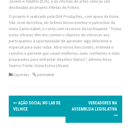
Jovens e Adultos (EJA), e as oficinas de artes cênicas são
destinadas ao projeto Atletas do Futuro.
O projeto é realizado pela DUA Produções, com apoio da Usina
São José da Estiva, do Grêmio Novorizontino e patrocínio da
Usina Santa Isabel, e conta com recursos da Lei Rouanet. “Todas
estas oficinas têm em comum o objetivo de oferecer aos
participantes a oportunidade de aprender algo diferente e
especial para suas vidas. Abre novos horizontes, estimula o
convívio e permite que saiam melhores, mais confiantes e mais
preparados para enfrentar desafios diários”, afirmou Rose
Guerra. Fonte: Usina Estiva (Alvani)
Esportes
permalink
P
AÇÃO SOCIAL NO LAR DE
VEREADORES NA
o
VELHICE
ASSEMBLEIA LEGISLATIVA
s