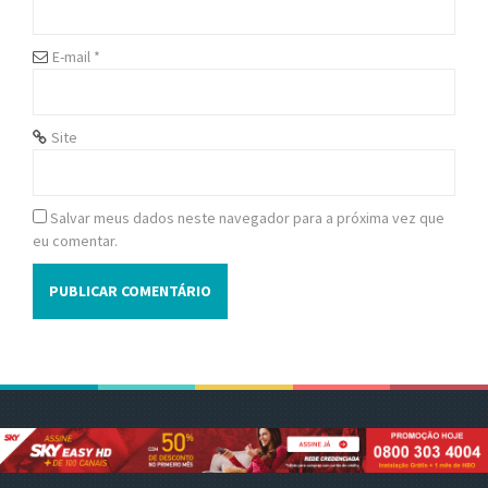
o
n
E-mail
*
Site
Salvar meus dados neste navegador para a próxima vez que
eu comentar.