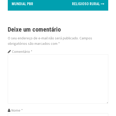
o
MUNDIAL PBR
RELIGIOSO RURAL
s
t
Deixe um comentário
n
O seu endereço de e-mail não será publicado.
Campos
obrigatórios são marcados com
*
a
Comentário
*
v
i
g
a
t
i
Nome
*