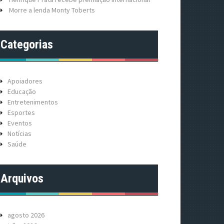
Morre a lenda Monty Toberts
Categorias
Apoiadores
Educação
Entretenimentos
Esportes
Eventos
Notícias
Saúde
Arquivos
agosto 2026