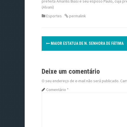
prefeita Amarílis Biasi e seu esposo Paulo, cuja p
(Alvani)
Esportes
permalink
P
MAIOR ESTATUA DE N. SENHORA DE FÁTIMA
o
s
Deixe um comentário
t
O seu endereço de e-mail não será publicado.
Cam
n
Comentário
*
a
v
i