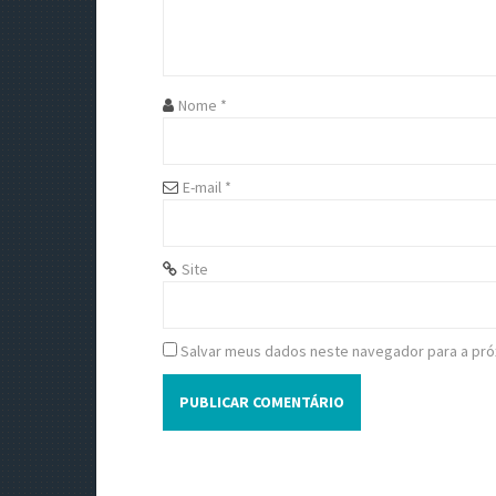
g
a
t
Nome
*
i
o
E-mail
*
n
Site
Salvar meus dados neste navegador para a pró