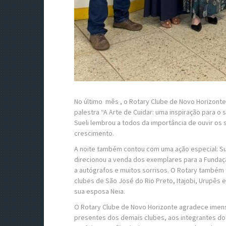
No último mês , o Rotary Clube de Novo Horizonte 
palestra “A Arte de Cuidar: uma inspiração para 
Sueli lembrou a todos da importância de ouvir os 
crescimento.
A noite também contou com uma ação especial: Sue
direcionou a venda dos exemplares para a Fundação
a autógrafos e muitos sorrisos. O Rotary também
clubes de São José do Rio Preto, Itajobi, Urupês
sua esposa Neia.
O Rotary Clube de Novo Horizonte agradece imens
presentes dos demais clubes, aos integrantes do 