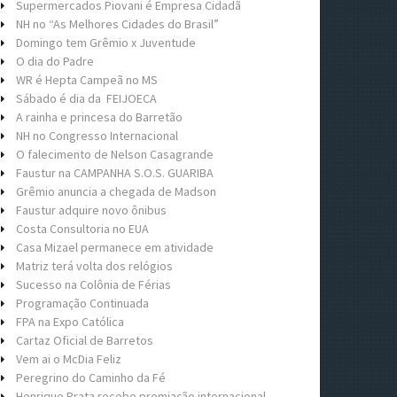
Supermercados Piovani é Empresa Cidadã
NH no “As Melhores Cidades do Brasil”
Domingo tem Grêmio x Juventude
O dia do Padre
WR é Hepta Campeã no MS
Sábado é dia da FEIJOECA
A rainha e princesa do Barretão
NH no Congresso Internacional
O falecimento de Nelson Casagrande
Faustur na CAMPANHA S.O.S. GUARIBA
Grêmio anuncia a chegada de Madson
Faustur adquire novo ônibus
Costa Consultoria no EUA
Casa Mizael permanece em atividade
Matriz terá volta dos relógios
Sucesso na Colônia de Férias
Programação Continuada
FPA na Expo Católica
Cartaz Oficial de Barretos
Vem ai o McDia Feliz
Peregrino do Caminho da Fé
Henrique Prata recebe premiação internacional