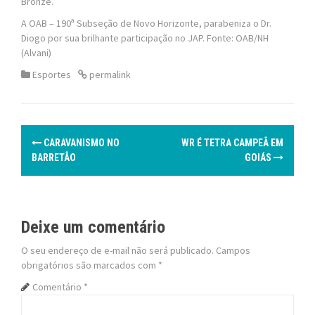
Bronze.
A OAB – 190ª Subseção de Novo Horizonte, parabeniza o Dr.
Diogo por sua brilhante participação no JAP. Fonte: OAB/NH
(Alvani)
Esportes
permalink
P
CARAVANISMO NO
WR É TETRA CAMPEÃ EM
o
BARRETÃO
GOIÁS
s
t
Deixe um comentário
n
O seu endereço de e-mail não será publicado.
Campos
obrigatórios são marcados com
*
a
Comentário
*
v