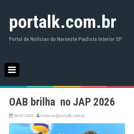
S
k
portalk.com.br
i
p
t
o
Portal de Notícias do Noroeste Paulista Interior SP
c
o
n
t
e
n
t
OAB brilha no JAP 2026
06/07/2026
redacao@portalk.com.br