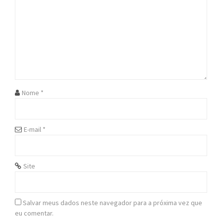
i
g
a
t
i
Nome
*
o
n
E-mail
*
Site
Salvar meus dados neste navegador para a próxima vez que
eu comentar.