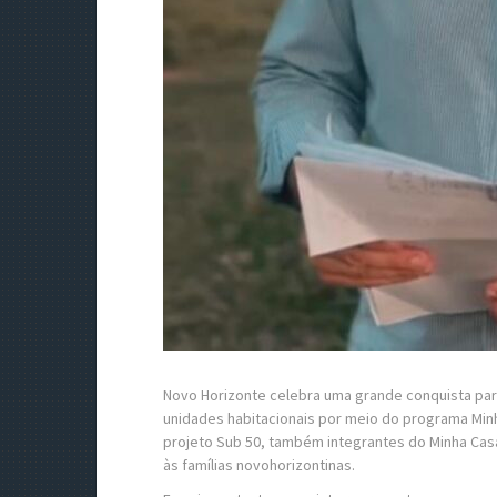
Novo Horizonte celebra uma grande conquista par
unidades habitacionais por meio do programa Min
projeto Sub 50, também integrantes do Minha Casa
às famílias novohorizontinas.