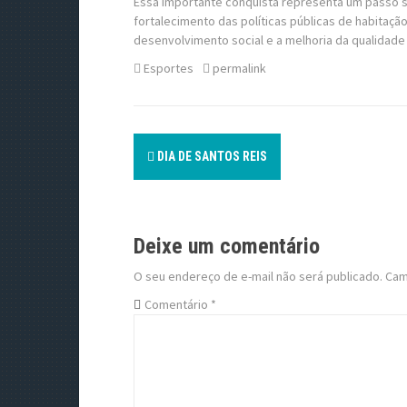
Essa importante conquista representa um passo si
fortalecimento das políticas públicas de habita
desenvolvimento social e a melhoria da qualidade
Esportes
permalink
P
DIA DE SANTOS REIS
o
s
Deixe um comentário
t
O seu endereço de e-mail não será publicado.
Cam
n
Comentário
*
a
v
i