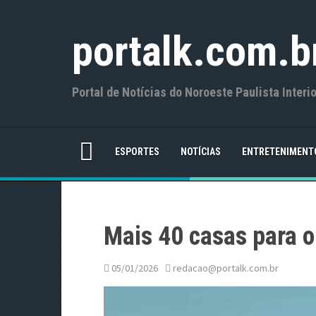
S
k
portalk.com.b
i
p
t
o
Portal de Notícias do Noroeste Paulista Interi
c
o
n
t
ESPORTES
NOTÍCIAS
ENTRETENIMENT
e
n
t
Mais 40 casas para o
05/01/2026
redacao@portalk.com.br