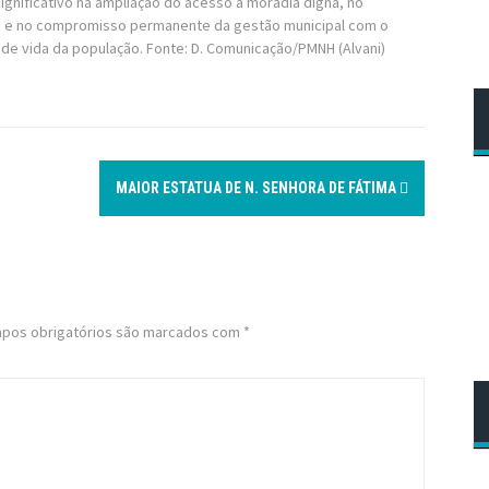
gnificativo na ampliação do acesso à moradia digna, no
ção e no compromisso permanente da gestão municipal com o
 de vida da população. Fonte: D. Comunicação/PMNH (Alvani)
MAIOR ESTATUA DE N. SENHORA DE FÁTIMA
pos obrigatórios são marcados com
*