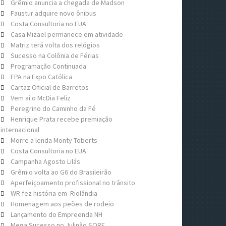
Grêmio anuncia a chegada de Madson
Faustur adquire novo ônibus
Costa Consultoria no EUA
Casa Mizael permanece em atividade
Matriz terá volta dos relógios
Sucesso na Colônia de Férias
Programação Continuada
FPA na Expo Católica
Cartaz Oficial de Barretos
Vem ai o McDia Feliz
Peregrino do Caminho da Fé
Henrique Prata recebe premiação
internacional
Morre a lenda Monty Toberts
Costa Consultoria no EUA
Campanha Agosto Lilás
Grêmio volta ao G6 do Brasileirão
Aperfeiçoamento profissional no trânsito
WR fez história em Riolândia
Homenagem aos peões de rodeio
Lançamento do Empreenda NH
Mega Sucesso no Julinão SORE