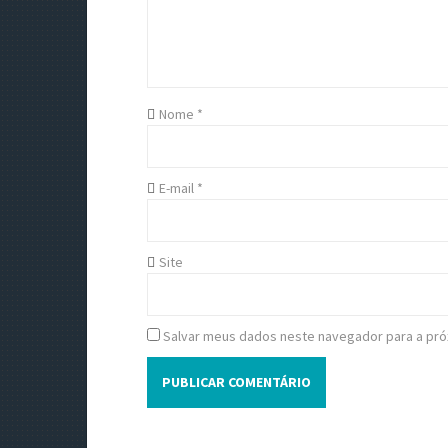
g
a
t
Nome
*
i
o
E-mail
*
n
Site
Salvar meus dados neste navegador para a pró