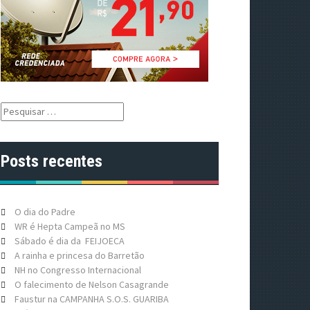
P
e
s
q
Posts recentes
u
i
s
a
O dia do Padre
r
WR é Hepta Campeã no MS
p
Sábado é dia da FEIJOECA
o
A rainha e princesa do Barretão
r
NH no Congresso Internacional
:
O falecimento de Nelson Casagrande
Faustur na CAMPANHA S.O.S. GUARIBA