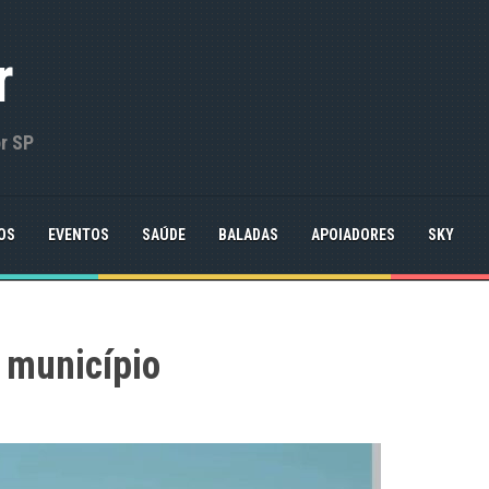
r
or SP
OS
EVENTOS
SAÚDE
BALADAS
APOIADORES
SKY
 município