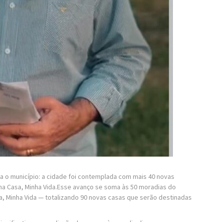
a o município: a cidade foi contemplada com mais 40 novas
ha Casa, Minha Vida.Esse avanço se soma às 50 moradias do
, Minha Vida — totalizando 90 novas casas que serão destinadas