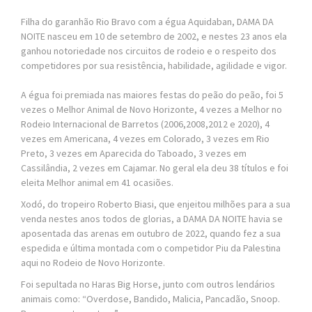
Filha do garanhão Rio Bravo com a égua Aquidaban, DAMA DA
NOITE nasceu em 10 de setembro de 2002, e nestes 23 anos ela
ganhou notoriedade nos circuitos de rodeio e o respeito dos
competidores por sua resistência, habilidade, agilidade e vigor.
A égua foi premiada nas maiores festas do peão do peão, foi 5
vezes o Melhor Animal de Novo Horizonte, 4 vezes a Melhor no
Rodeio Internacional de Barretos (2006,2008,2012 e 2020), 4
vezes em Americana, 4 vezes em Colorado, 3 vezes em Rio
Preto, 3 vezes em Aparecida do Taboado, 3 vezes em
Cassilândia, 2 vezes em Cajamar. No geral ela deu 38 títulos e foi
eleita Melhor animal em 41 ocasiões.
Xodó, do tropeiro Roberto Biasi, que enjeitou milhões para a sua
venda nestes anos todos de glorias, a DAMA DA NOITE havia se
aposentada das arenas em outubro de 2022, quando fez a sua
espedida e última montada com o competidor Piu da Palestina
aqui no Rodeio de Novo Horizonte.
Foi sepultada no Haras Big Horse, junto com outros lendários
animais como: “Overdose, Bandido, Malicia, Pancadão, Snoop.