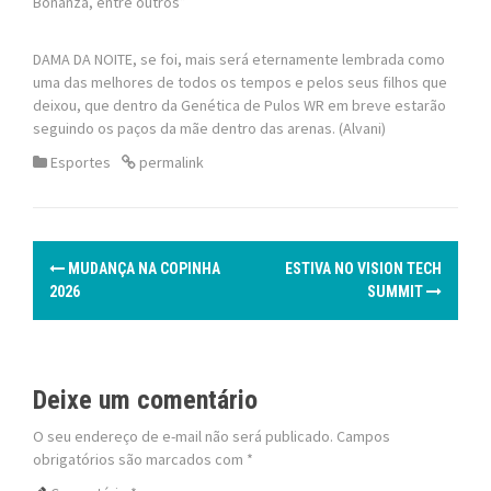
Bonanza, entre outros”
DAMA DA NOITE, se foi, mais será eternamente lembrada como
uma das melhores de todos os tempos e pelos seus filhos que
deixou, que dentro da Genética de Pulos WR em breve estarão
seguindo os paços da mãe dentro das arenas. (Alvani)
Esportes
permalink
P
MUDANÇA NA COPINHA
ESTIVA NO VISION TECH
o
2026
SUMMIT
s
t
Deixe um comentário
n
O seu endereço de e-mail não será publicado.
Campos
obrigatórios são marcados com
*
a