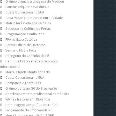
Grêmio anuncia a chegada de Madson
Faustur adquire novo ônibus
Costa Consultoria no EUA
Casa Mizael permanece em atividade
Matriz terá volta dos relógios
Sucesso na Colônia de Férias
Programação Continuada
FPA na Expo Católica
Cartaz Oficial de Barretos
Vem ai o McDia Feliz
Peregrino do Caminho da Fé
Henrique Prata recebe premiação
internacional
Morre a lenda Monty Toberts
Costa Consultoria no EUA
Campanha Agosto Lilás
Grêmio volta ao G6 do Brasileirão
Aperfeiçoamento profissional no trânsito
WR fez história em Riolândia
Homenagem aos peões de rodeio
Lançamento do Empreenda NH
Mega Sucesso no Julinão SORE