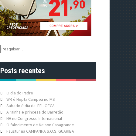
P
e
s
q
Posts recentes
u
i
s
a
O dia do Padre
r
WR é Hepta Campeã no MS
p
Sábado é dia da FEIJOECA
o
A rainha e princesa do Barretão
r
NH no Congresso Internacional
:
O falecimento de Nelson Casagrande
Faustur na CAMPANHA S.O.S. GUARIBA