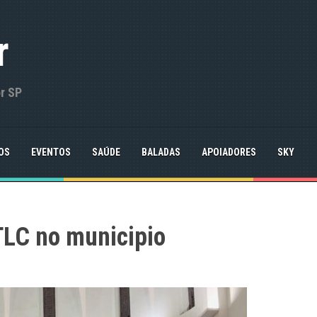
r
or SP
OS
EVENTOS
SAÚDE
BALADAS
APOIADORES
SKY
TLC no municipio