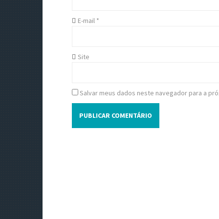
i
o
E-mail
*
n
Site
Salvar meus dados neste navegador para a pró