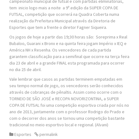
campeonato municipal de futsal e com partidas eliminatórias,
tem inicio logo mais a noite a 9ª.edição da SUPER COPA DE
FUTSAL, competição que ocorrerá na Quadra Coberta numa
realização da Prefeitura Municipal através da Diretoria de
Esportes que tem a frente o diretor Fagner Siqueira.
Os jogos de hoje a partir das 19;30 horas são: Soreprima x Real
Bubaloo, Guarani x Bronx e na quinta feira jogam Império x IEQ e
América NH x Resenha. Os vencedores de cada partida
garantem classificação para a semifinal que ocorre na terça feira
dia 23 de abril e a grande FINAL esta programada para ocorrer
no dia 25 de abril.
Vale lembrar que casos as partidas terminem empatadas em
seu tempo normal de jogo, os vencedores serão conhecidos
através de cobranças de pênaltis. Assim como ocorre com o
TORNEIO DE SÃO JOSÉ e RECOPA NOVORIZONTINA, a SUPER
COPA DE FUTSAL foi uma competição esportiva criada por nós no
ano de 2013, juntamente com o professor Rodrigo do Prado e
com o decorrer dos anos se tornou uma competição bastante
tradicional no meio esportivo local e regional. (Alvani)
Esportes
permalink