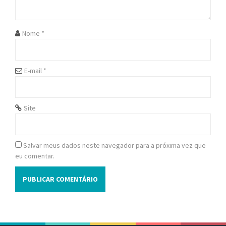
t
i
Nome
*
o
n
E-mail
*
Site
Salvar meus dados neste navegador para a próxima vez que
eu comentar.