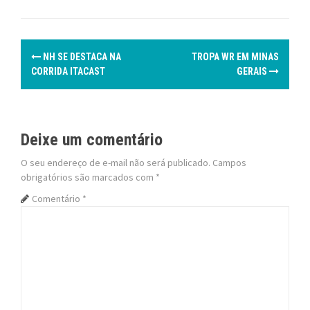
P
NH SE DESTACA NA
TROPA WR EM MINAS
o
CORRIDA ITACAST
GERAIS
s
t
Deixe um comentário
n
O seu endereço de e-mail não será publicado.
Campos
obrigatórios são marcados com
*
a
Comentário
*
v
i
g
a