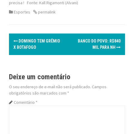
precisa ! Fonte: Kall Rigamonti (Alvani)
Esportes
permalink
P
DOMINGO TEM GRÊMIO
BANCO DO POVO: R$840
o
X BOTAFOGO
MIL PARA NH
s
t
Deixe um comentário
n
O seu endereço de e-mail não será publicado.
Campos
obrigatórios são marcados com
*
a
Comentário
*
v
i
g