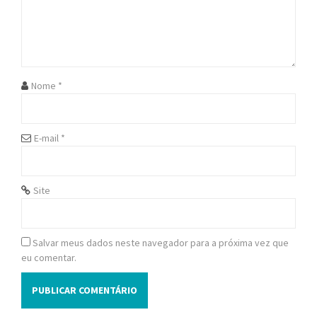
a
t
i
Nome
*
o
n
E-mail
*
Site
Salvar meus dados neste navegador para a próxima vez que
eu comentar.