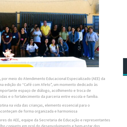
e, por meio do Atendimento Educacional Especializado (AEE) da
 uma edição do “Café com Afeto”, um momento dedicado às
 importante espaço de diálogo, acolhimento e troca de
das e o fortalecimento da parceria entre escola e família.
rotina na vida das crianças, elemento essencial para o
 aconteçam de forma organizada e harmoniosa
ores do AEE, equipe da Secretaria de Educação e representantes
balho conjunto em prol do desenvolvimento e bem-estar dos