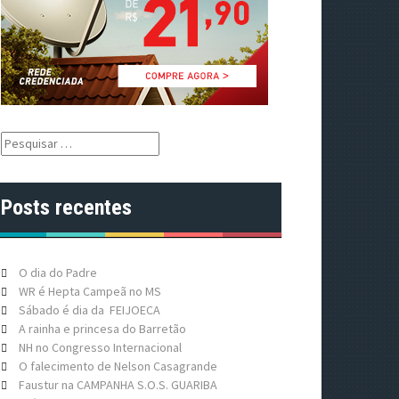
P
e
s
q
Posts recentes
u
i
s
a
O dia do Padre
r
WR é Hepta Campeã no MS
p
Sábado é dia da FEIJOECA
o
A rainha e princesa do Barretão
r
NH no Congresso Internacional
:
O falecimento de Nelson Casagrande
Faustur na CAMPANHA S.O.S. GUARIBA