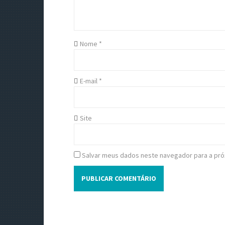
g
a
t
Nome
*
i
o
E-mail
*
n
Site
Salvar meus dados neste navegador para a pró