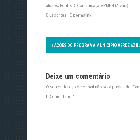
alunos. Fonte: D. Comunicação/PMNH (Alvani)
Esportes
permalink
P
AÇÕES DO PROGRAMA MUNICÍPIO VERDE AZU
o
s
Deixe um comentário
t
O seu endereço de e-mail não será publicado.
Cam
n
Comentário
*
a
v
i