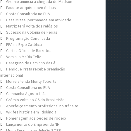
Grêmio anuncia a chegada de Madson
Faustur adquire novo ônibus
Costa Consultoria no EUA
Casa Mizael permanece em atividade
Matriz terá volta dos relógios
Sucesso na Colônia de Férias
Programação Continuada
FPA na Expo Católica
Cartaz Oficial de Barretos
Vem ai o McDia Feliz
Peregrino do Caminho da Fé
Henrique Prata recebe premiação
internacional
Morre a lenda Monty Toberts
Costa Consultoria no EUA
Campanha Agosto Lilás
Grêmio volta ao G6 do Brasileirão
Aperfeiçoamento profissional no trânsito
WR fez história em Riolândia
Homenagem aos peões de rodeio
Lançamento do Empreenda NH
Mega Sucesso no Julinão SORE