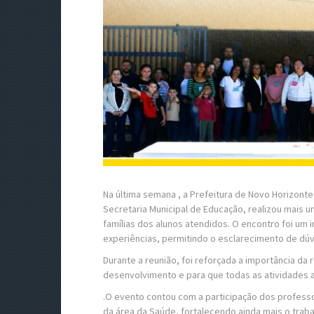
Na última semana , a Prefeitura de Novo Horizont
Secretaria Municipal de Educação, realizou mais
famílias dos alunos atendidos. O encontro foi um
experiências, permitindo o esclarecimento de dúvi
Durante a reunião, foi reforçada a importância da 
desenvolvimento e para que todas as atividades
.O evento contou com a participação dos profess
da área da Saúde, fortalecendo ainda mais o tra