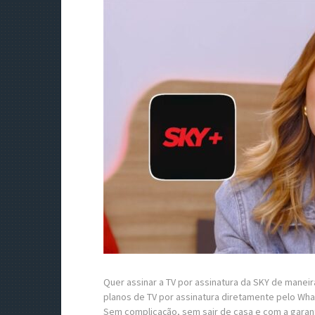
Quer assinar a TV por assinatura da SKY de manei
planos de TV por assinatura diretamente pelo Wh
Sem complicação, sem sair de casa e com a garan