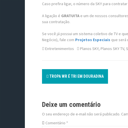
Caso prefira ligar, o número da SKY para contrata
A ligação é
GRATUITA
e um de nossos consultores 
sua contratação.
Se você já possui um sistema coletivo de TV e qu
Negócio), fale com
Projetos Especiais
que será 
Entretenimentos
Planos SKY
,
Planos SKY TV
,
S
P
TROPA WR É TRI EM DOURADINA
o
s
Deixe um comentário
t
O seu endereço de e-mail não será publicado.
Cam
n
Comentário
*