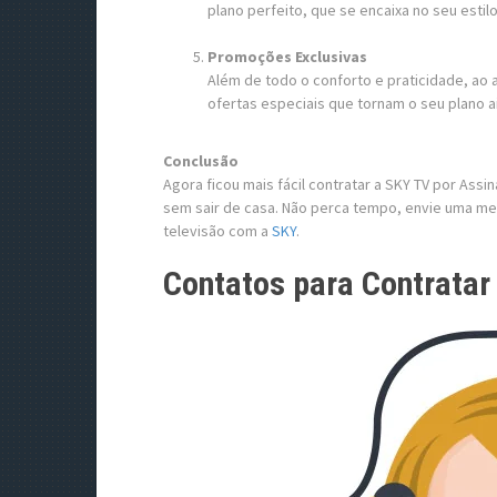
plano perfeito, que se encaixa no seu estilo
Promoções Exclusivas
Além de todo o conforto e praticidade, ao
ofertas especiais que tornam o seu plano a
Conclusão
Agora ficou mais fácil contratar a SKY TV por Ass
sem sair de casa. Não perca tempo, envie uma 
televisão com a
SKY
.
Contatos para Contratar