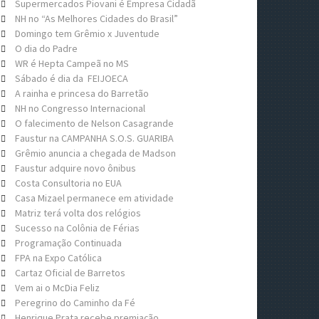
Supermercados Piovani é Empresa Cidadã
NH no “As Melhores Cidades do Brasil”
Domingo tem Grêmio x Juventude
O dia do Padre
WR é Hepta Campeã no MS
Sábado é dia da FEIJOECA
A rainha e princesa do Barretão
NH no Congresso Internacional
O falecimento de Nelson Casagrande
Faustur na CAMPANHA S.O.S. GUARIBA
Grêmio anuncia a chegada de Madson
Faustur adquire novo ônibus
Costa Consultoria no EUA
Casa Mizael permanece em atividade
Matriz terá volta dos relógios
Sucesso na Colônia de Férias
Programação Continuada
FPA na Expo Católica
Cartaz Oficial de Barretos
Vem ai o McDia Feliz
Peregrino do Caminho da Fé
Henrique Prata recebe premiação