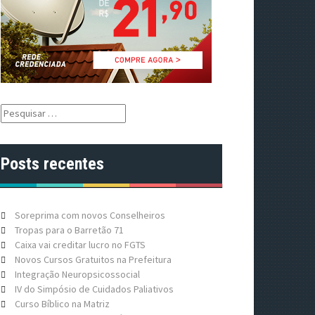
P
e
s
q
Posts recentes
u
i
s
a
Soreprima com novos Conselheiros
r
Tropas para o Barretão 71
p
Caixa vai creditar lucro no FGTS
o
Novos Cursos Gratuitos na Prefeitura
r
Integração Neuropsicossocial
:
IV do Simpósio de Cuidados Paliativos
Curso Bíblico na Matriz