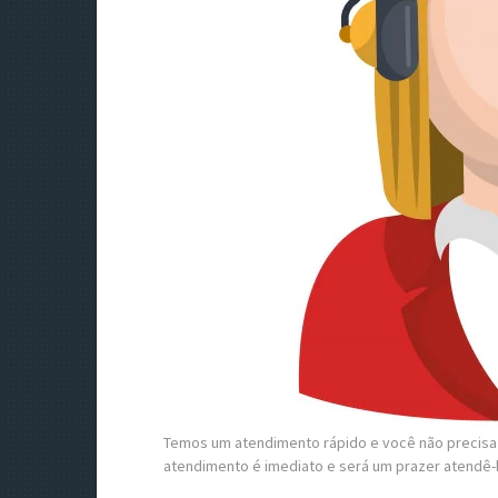
Temos um atendimento rápido e você não precisa f
atendimento é imediato e será um prazer atendê-