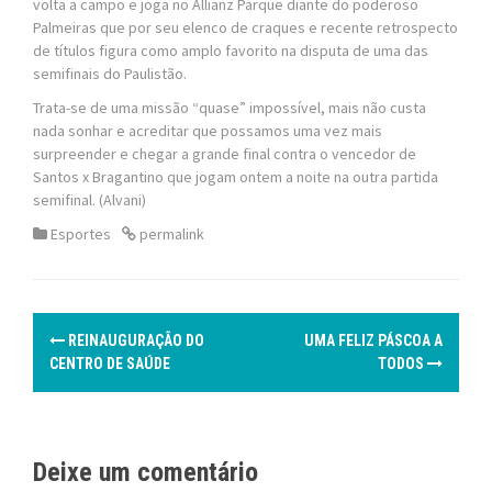
volta a campo e joga no Allianz Parque diante do poderoso
Palmeiras que por seu elenco de craques e recente retrospecto
de títulos figura como amplo favorito na disputa de uma das
semifinais do Paulistão.
Trata-se de uma missão “quase” impossível, mais não custa
nada sonhar e acreditar que possamos uma vez mais
surpreender e chegar a grande final contra o vencedor de
Santos x Bragantino que jogam ontem a noite na outra partida
semifinal. (Alvani)
Esportes
permalink
P
REINAUGURAÇÃO DO
UMA FELIZ PÁSCOA A
o
CENTRO DE SAÚDE
TODOS
s
t
Deixe um comentário