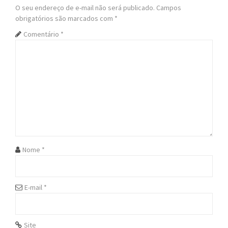
n
O seu endereço de e-mail não será publicado.
Campos
obrigatórios são marcados com
*
a
Comentário
*
v
i
g
a
t
i
Nome
*
o
n
E-mail
*
Site