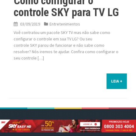
Como configurar o
controle SKY para TV LG
03/09/2019
Entretenimentos
Voê contratou um pacote SKY TV mas não sabe como
configurar o controle em sua TV LG? Ou seu
controle SKY parou de funcionar e não sabe como
resolver? Nós iremos te ajudar. Confira como configurar o
seu controle […]
LEIA +