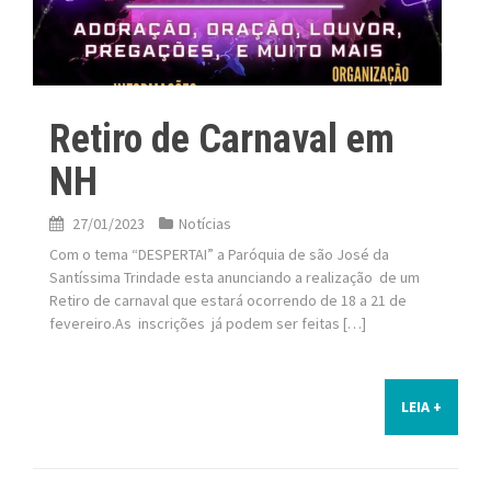
Retiro de Carnaval em
NH
27/01/2023
Notícias
Com o tema “DESPERTAI” a Paróquia de são José da
Santíssima Trindade esta anunciando a realização de um
Retiro de carnaval que estará ocorrendo de 18 a 21 de
fevereiro.As inscrições já podem ser feitas […]
LEIA +