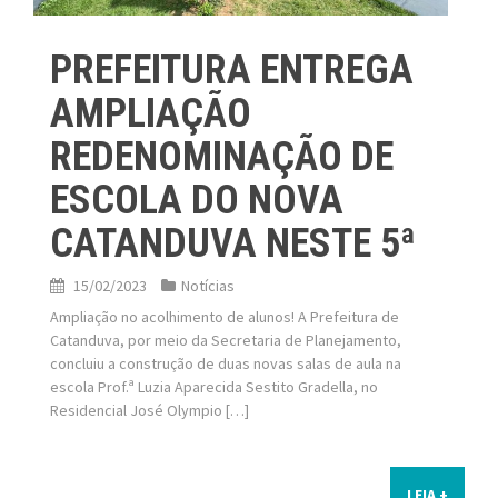
PREFEITURA ENTREGA
AMPLIAÇÃO
REDENOMINAÇÃO DE
ESCOLA DO NOVA
CATANDUVA NESTE 5ª
15/02/2023
Notícias
Ampliação no acolhimento de alunos! A Prefeitura de
Catanduva, por meio da Secretaria de Planejamento,
concluiu a construção de duas novas salas de aula na
escola Prof.ª Luzia Aparecida Sestito Gradella, no
Residencial José Olympio […]
LEIA +