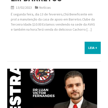
13/02/2023
Notícias
É segunda feira, dia 13 de fevereiro,Chá Beneficente em
prol a manutenção da casa de apoio em Barretos.Clube da
Terceira Idade.$10.00 Estamos vendendo na sede da AVAS
e também na hora.Terá venda do delicioso Cachorro […]
LEIA +