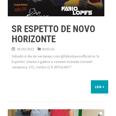
SR ESPETTO DE NOVO
HORIZONTE
01/02/2023
Notícias
Sábado é dia de sertanejo com @fabiolopesofficial no Sr.
Espetto! .Chama a galera e vemmm Avenida Coronel
Junqueira, 571, Centro (17) 99719-0677
LEIA +