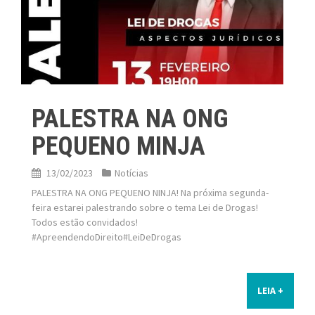
PALESTRA NA ONG
PEQUENO MINJA
13/02/2023
Notícias
PALESTRA NA ONG PEQUENO NINJA! Na próxima segunda-
feira estarei palestrando sobre o tema Lei de Drogas!
Todos estão convidados!
#ApreendendoDireito#LeiDeDrogas
LEIA +