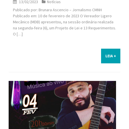
13/02/2023
Notícias
Publicado por: Brunara Ascencio – Jornalismo CMNH
Publicado em: 10 de fevereiro de 2023 O Vereador Ligero
Mecânico (MDB) apresentou, na sessão ordinária realizada
na segunda-feira (6), um Projeto de Lei e 13 Requerimentos.
O […]
LEIA +