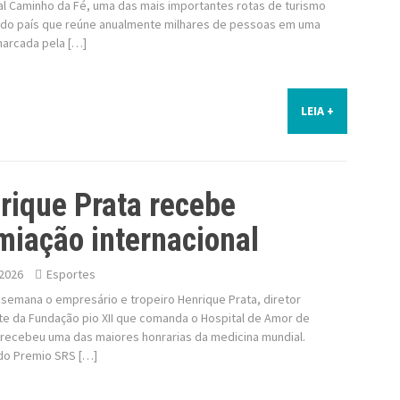
al Caminho da Fé, uma das mais importantes rotas de turismo
o do país que reúne anualmente milhares de pessoas em uma
marcada pela […]
LEIA +
rique Prata recebe
miação internacional
2026
Esportes
 semana o empresário e tropeiro Henrique Prata, diretor
te da Fundação pio XII que comanda o Hospital de Amor de
 recebeu uma das maiores honrarias da medicina mundial.
 do Premio SRS […]