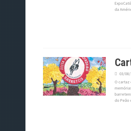
ExpoCatól
da Améric
Car
03/08/
O cartaz 
memórias,
barretens
do Peão 