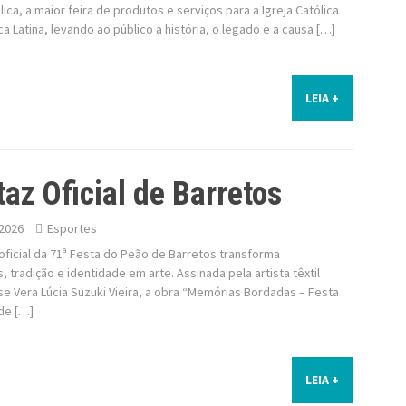
ica, a maior feira de produtos e serviços para a Igreja Católica
a Latina, levando ao público a história, o legado e a causa […]
LEIA +
taz Oficial de Barretos
2026
Esportes
oficial da 71ª Festa do Peão de Barretos transforma
 tradição e identidade em arte. Assinada pela artista têxtil
e Vera Lúcia Suzuki Vieira, a obra “Memórias Bordadas – Festa
de […]
LEIA +