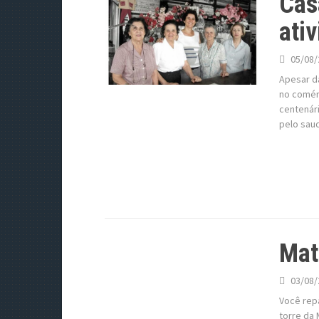
Cas
ati
05/08/
Apesar d
no comérc
centenár
pelo sau
Matr
03/08/
Você repa
torre da 