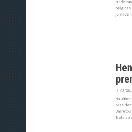
tradicion
religios
jornada 
Hen
pre
03/08/
Na última
presiden
Barretos
Trata-se