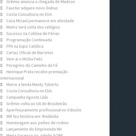
Grêmio anuncia a chegada de Madson
Faustur adquire novo ônibus
Costa Consultoria no EUA
Casa Mizael permanece em atividade
Matriz terá volta dos relógios
Sucesso na Colônia de Férias
Programação Continuada
FPA na Expo Católica
Cartaz Oficial de Barretos
Vem ai o McDia Feliz
Peregrino do Caminho da Fé
Henrique Prata recebe premiação
internacional
Morre a lenda Monty Toberts
Costa Consultoria no EUA
Campanha Agosto Lilás
Grêmio volta ao G6 do Brasileirão
Aperfeiçoamento profissional no trânsito
WR fez história em Riolândia
Homenagem aos peões de rodeio
Lançamento do Empreenda NH
Mega Sucesso no Julinão SORE