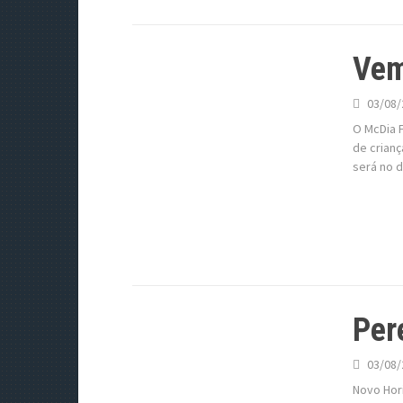
Vem
03/08/
O McDia F
de crianç
será no d
Per
03/08/
Novo Hor