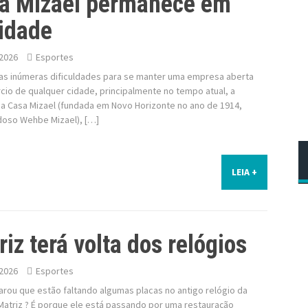
a Mizael permanece em
vidade
2026
Esportes
as inúmeras dificuldades para se manter uma empresa aberta
io de qualquer cidade, principalmente no tempo atual, a
ia Casa Mizael (fundada em Novo Horizonte no ano de 1914,
doso Wehbe Mizael), […]
LEIA +
iz terá volta dos relógios
2026
Esportes
rou que estão faltando algumas placas no antigo relógio da
Matriz ? É porque ele está passando por uma restauração