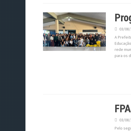
Pro
03/08/
A Prefeit
Educação,
rede mun
para os 
FPA
03/08/
Pelo seg