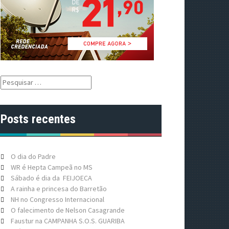
P
e
s
q
Posts recentes
u
i
s
a
O dia do Padre
r
WR é Hepta Campeã no MS
p
Sábado é dia da FEIJOECA
o
A rainha e princesa do Barretão
r
NH no Congresso Internacional
:
O falecimento de Nelson Casagrande
Faustur na CAMPANHA S.O.S. GUARIBA