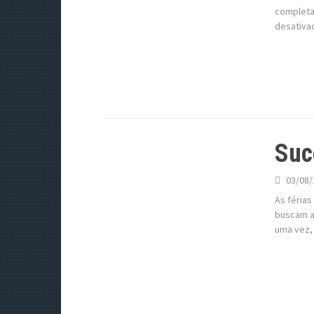
completa 
desativa
Suc
03/08/
As féria
buscam al
uma vez, 